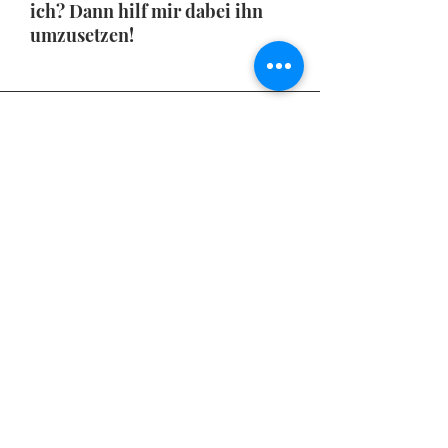
ich? Dann hilf mir dabei ihn
umzusetzen!
Kontaktiere mich gerne
für Feedback,
Anregungen und Fragen!
Vorname
Nachname