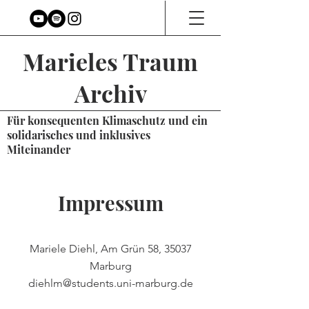
Marieles Traum
Archiv
Für konsequenten Klimaschutz und ein
solidarisches und inklusives
Miteinander
Impressum
Mariele Diehl, Am Grün 58, 35037
Marburg
diehlm@students.uni-marburg.de