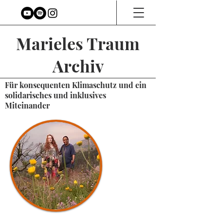
Marieles Traum
Archiv
Für konsequenten Klimaschutz und ein
solidarisches und inklusives
Miteinander