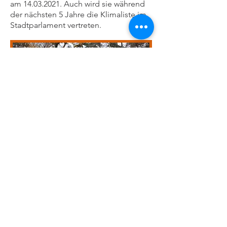
am
14.03.2021
. Auch wird sie während
der nächsten 5 Jahre die Klimaliste im
Stadtparlament vertreten.
"Bei jeder Wahl muss Klima mit auf
dem Stimmzettel stehen. Vor allem auf
kommunaler Ebene - denn hier
beginnt Klimaschutz. Ich möchte ein
Sprachrohr für Klimaaktivist*innen im
Stadtparlament sein. Auf einem
wissenschaftlichen Fundament."